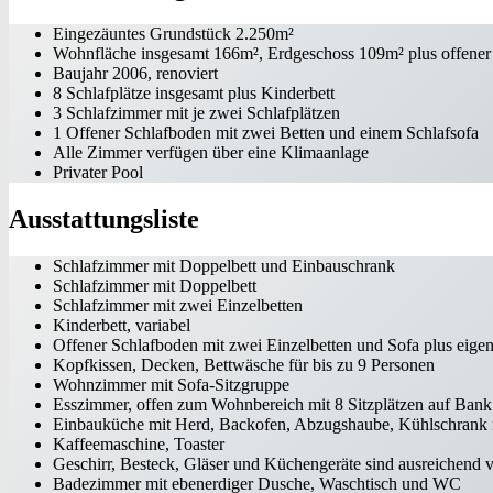
Eingezäuntes Grundstück 2.250m²
Wohnfläche insgesamt 166m², Erdgeschoss 109m² plus offene
Baujahr 2006, renoviert
8 Schlafplätze insgesamt plus Kinderbett
3 Schlafzimmer mit je zwei Schlafplätzen
1 Offener Schlafboden mit zwei Betten und einem Schlafsofa
Alle Zimmer verfügen über eine Klimaanlage
Privater Pool
Ausstattungsliste
Schlafzimmer mit Doppelbett und Einbauschrank
Schlafzimmer mit Doppelbett
Schlafzimmer mit zwei Einzelbetten
Kinderbett, variabel
Offener Schlafboden mit zwei Einzelbetten und Sofa plus eig
Kopfkissen, Decken, Bettwäsche für bis zu 9 Personen
Wohnzimmer mit Sofa-Sitzgruppe
Esszimmer, offen zum Wohnbereich mit 8 Sitzplätzen auf Bank
Einbauküche mit Herd, Backofen, Abzugshaube, Kühlschrank m
Kaffeemaschine, Toaster
Geschirr, Besteck, Gläser und Küchengeräte sind ausreichend 
Badezimmer mit ebenerdiger Dusche, Waschtisch und WC