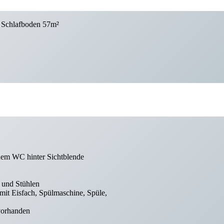
r Schlafboden 57m²
enem WC hinter Sichtblende
 und Stühlen
it Eisfach, Spülmaschine, Spüle,
vorhanden