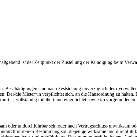
 maßgebend ist der Zeitpunkt der Zustellung der Kündigung beim Verwalt
. Beschädigungen sind nach Feststellung unverzüglich dem Verwalter z
 Der/die Mieter*in verpflichtet sich, an die Hausordnung zu halten. D
kunft ist vollständig möbliert und eingerichtet sowie im vorgefundenen
am oder undurchführbar sein oder nach Vertragsschluss unwirksam ode
 undurchführbaren Bestimmung soll diejenige wirksame und durchführba
 unwirksamen bzw. undurchführbaren Bestimmung verfolgt haben. Ände