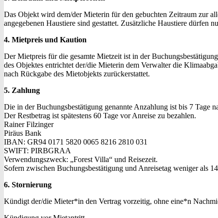
Das Objekt wird dem/der Mieterin für den gebuchten Zeitraum zur al
angegebenen Haustiere sind gestattet. Zusätzliche Haustiere dürfen 
4. Mietpreis und Kaution
Der Mietpreis für die gesamte Mietzeit ist in der Buchungsbestätigun
des Objektes entrichtet der/die Mieterin dem Verwalter die Klimaab
nach Rückgabe des Mietobjekts zurückerstattet.
5. Zahlung
Die in der Buchungsbestätigung genannte Anzahlung ist bis 7 Tage n
Der Restbetrag ist spätestens 60 Tage vor Anreise zu bezahlen.
Rainer Filzinger
Piräus Bank
IBAN: GR94 0171 5820 0065 8216 2810 031
SWIFT: PIRBGRAA
Verwendungszweck: „Forest Villa“ und Reisezeit.
Sofern zwischen Buchungsbestätigung und Anreisetag weniger als 14 T
6. Stornierung
Kündigt der/die Mieter*in den Vertrag vorzeitig, ohne eine*n Nachmie
Kündigung vor Mietantritt