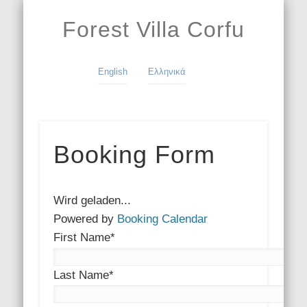
WILLKOMMEN
DIE BUCHUNG
GÄSTEBUCH
DIE VILLA
DIE LAGE
KONTAKT
GALERIE
Forest Villa Corfu
English
Ελληνικά
Booking Form
Wird geladen...
Powered by
Booking Calendar
First Name*
Last Name*